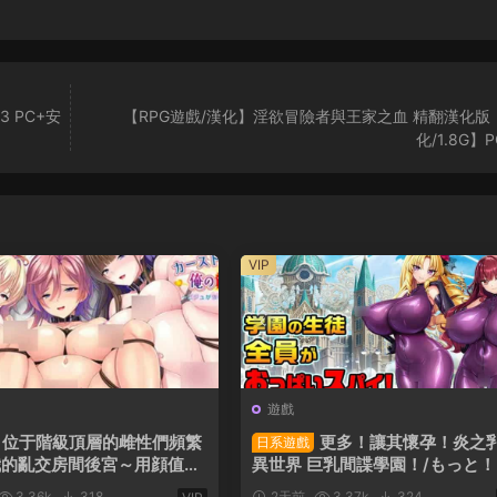
3 PC+安
【RPG遊戲/漢化】淫欲冒險者與王家之血 精翻漢化版
化/1.8G】
VIP
遊戲
位于階級頂層的雌性們頻繁
更多！讓其懷孕！炎之
日系遊戲
我的亂交房間後宮～用顔值極
異世界 巨乳間諜學園！/もっと
打造懷孕玩具收藏！～AI漢
ませ！炎のおっぱい異世界 おっ
3.36k
318
2天前
3.37k
324