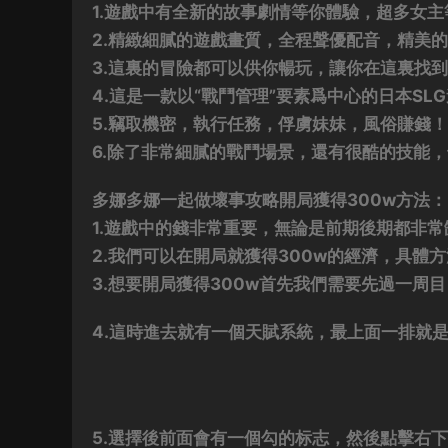
1.遊戲中有全新的故事劇情等你體驗，超多女
2.精緻細膩的遊戲畫質，全程聲優配音，精美
3.這裏的冒險都可以供你暢玩，讓你在這裏找
4.這是一款以“戰鬥管理”要素爲中心的日本S
5.竊取機密，執行任務，俘虜妹妹，風俗賺錢
6.除了非常細膩的戰鬥場景，還有很酷的技能
多娜多娜一起做壞事攻略開局獲得300w方法：
1.遊戲中的錢非常重要，無論是前期後期都非
2.我們可以在開局就獲得300w的經濟，具體
3.想要開局獲得300w首先我們需要先過一周
4.這時進去就有一個天賦系統，最上面一排就是
5.選擇後前面會有一個勾的标志，然後點擊右