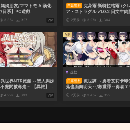
媽媽朋友/ママトモ AI漢化
克萊爾·斯特拉格爾 /ク
日系遊戲
V/日系】PC遊戲
ア・ストラグル v1.0.2 日文生肉
【RPG/日系】PC遊戲
3.35k
327
2天前
3.27k
304
VIP
VIP
遊戲
異世界NTR旅館 ～戀人與妹
救世譚 ～勇者艾莉卡即
日系遊戲
不覺間被奪走～ 【異旅】v
落也面向明天～/救世譚～勇者エ
官方中文版【SLG】PC遊戲
は堕ちても明日を向く～v1.0.3 A
4.22k
393
2天前
3.45k
322
VIP
化版【RPG/日系】PC遊戲