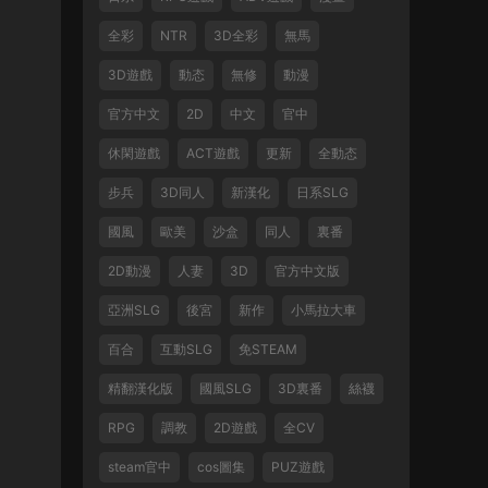
全彩
NTR
3D全彩
無馬
3D遊戲
動态
無修
動漫
官方中文
2D
中文
官中
休閑遊戲
ACT遊戲
更新
全動态
步兵
3D同人
新漢化
日系SLG
國風
歐美
沙盒
同人
裏番
2D動漫
人妻
3D
官方中文版
亞洲SLG
後宮
新作
小馬拉大車
百合
互動SLG
免STEAM
精翻漢化版
國風SLG
3D裏番
絲襪
RPG
調教
2D遊戲
全CV
steam官中
cos圖集
PUZ遊戲