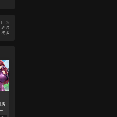
下一篇
【新漢
PC遊戲
乳房
！孕
ぱい