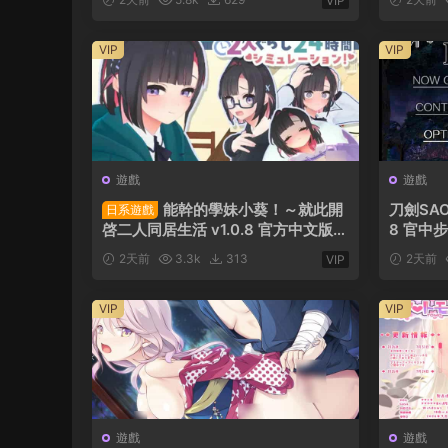
VIP
化版【A
VIP
VIP
遊戲
遊戲
能幹的學妹小葵！～就此開
刀劍SAO
日系遊戲
啓二人同居生活 v1.0.8 官方中文版
8 官中步
【3D遊戲】PC遊戲
2天前
3.3k
313
2天前
VIP
VIP
VIP
遊戲
遊戲