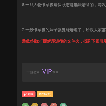
6.一旦人物懷孕後這個狀态是無法清除的，每
7
.一般懷孕後的妹子就隻能辭退了，所以大家
遊戲啓動:打開解壓過後的文件夾，找到下圖所
VIP
下載價格
專享
pc遊戲
RPG遊戲