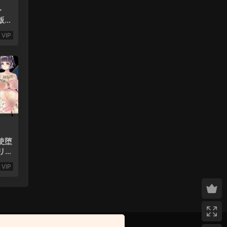
レ
版
VIP
使堕
リカ
I漢
VIP