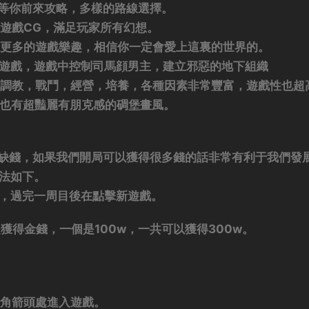
主等你前來攻略，多樣的路線選擇。
的遊戲CG，滿足玩家所有幻想。
到更多的遊戲樂趣，相信你一定會愛上這裏的世界的。
LG遊戲，遊戲中控制司馬顔男主，建立邪惡的地下組織
！調教，戰鬥，經營，培養，各種因素非常豐富，遊戲性也超
，也有超豔麗有朋克感的碉堡畫風。
常缺錢，如果我們開局可以獲得很多錢的話非常有利于我們發
方法如下。
目，過完一周目後在點擊新遊戲。
獲得金錢，一個是100w，一共可以獲得300w。
下角箭頭處進入遊戲。