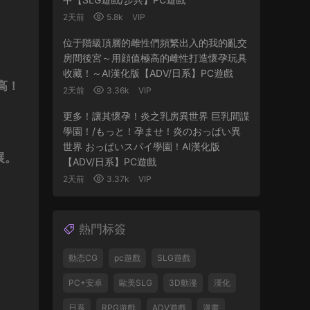
2天前
5.8k
VIP
位于階級頂層的雌性們頻繁出入的我的亂交
房間後宮～用顔值極高的雌性打造懷孕玩具
收藏！～AI漢化版【ADV/日系】PC遊戲
高！
2天前
3.36k
VIP
更多！讓其懷孕！炎之乳房異世界 巨乳間諜
學園！/もっと！孕ませ！炎のおっぱい異
世界 おっぱいスパイ學園！AI漢化版
展。
【ADV/日系】PC遊戲
2天前
3.37k
VIP
熱門标簽
動态CG
pc遊戲
SLG遊戲
PC+安卓
歐美SLG
3D動漫
漢化
日系
RPG遊戲
ADV遊戲
漫畫