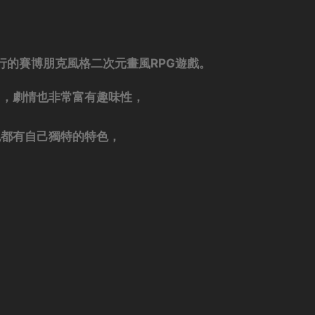
下發行的賽博朋克風格二次元畫風RPG遊戲。
富，劇情也非常富有趣味性，
色都有自己獨特的特色，