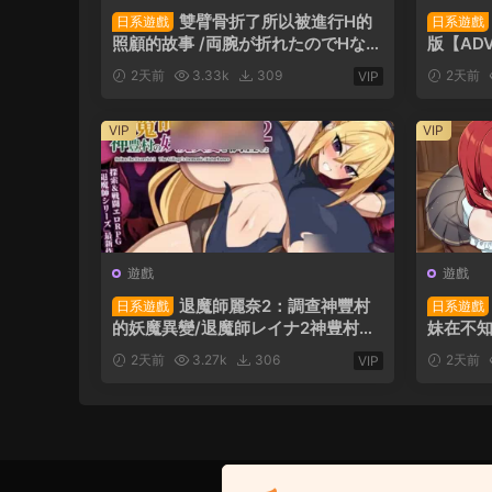
雙臂骨折了所以被進行H的
日系遊戲
日系遊戲
照顧的故事 /両腕が折れたのでHなお
版【AD
世話をされる話 AI漢化版【ADV/日
2天前
3.33k
309
2天前
VIP
系】PC遊戲
VIP
VIP
遊戲
遊戲
退魔師麗奈2：調查神豐村
日系遊戲
日系遊戲
的妖魔異變/退魔師レイナ2神豊村の
妹在不知
妖魔異変を調査せよ 漢化版【RPG/
1.45 
2天前
3.27k
306
2天前
VIP
日系】PC遊戲