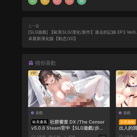
上一篇
[SLG遊戲] 【歐美SLG/漢化/新作】過去的記錄 EP3 Ver0.
卓最新漢化版【動态/2G】
猜你喜歡
VIP
VIP
遊戲
遊戲
社群審查 DX /The Censor
歐美畫風
日系遊戲
v5.0.6 Steam官中【SLG遊戲/步
出入的
兵】PC遊戲
高的雌性
2天前
5.8k
629
2天前