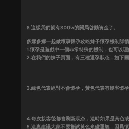
6.這樣我們就有300w的開局啓動資金了。
多娜多娜一起做壞事懷孕攻略妹子懷孕機制詳情
1.懷孕是遊戲中一個非常特殊的機制，也可以理解
2.在我們的妹子頁面，有三種避孕狀态，如下
3.綠色代表絕對不會懷孕，黃色代表有幾率懷
4.每次接客後都會刷新狀态，這時如果是黃色
5.這裏建議大家不要嘗試黃色來碰運氣，因爲