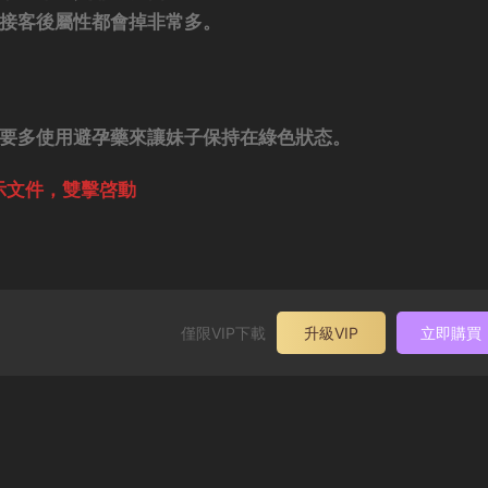
次接客後屬性都會掉非常多。
需要多使用避孕藥來讓妹子保持在綠色狀态。
示文件，雙擊啓動
僅限VIP下載
升級VIP
立即購買