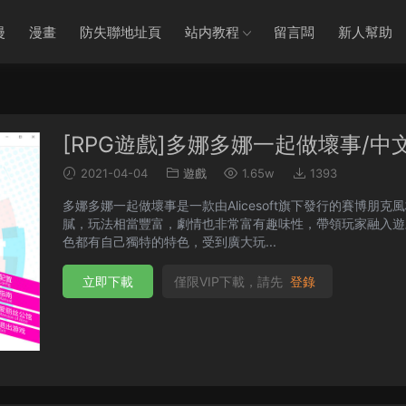
漫
漫畫
防失聯地址頁
站内教程
留言闆
新人幫助
[RPG遊戲]多娜多娜一起做壞事/中文破解
2021-04-04
遊戲
1.65w
1393
多娜多娜一起做壞事是一款由Alicesoft旗下發行的賽博朋克風格二次元畫風RPG
膩，玩法相當豐富，劇情也非常富有趣味性，帶領玩家融入遊
色都有自己獨特的特色，受到廣大玩...
立即下載
僅限VIP下載，請先
登錄