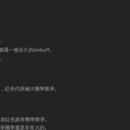
:
爲一個永久的debuff。
圖。
孕，紅色代表極大幾率懷孕。
或者紅色就有幾率懷孕。
懷孕幾率還是非常大的。