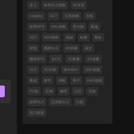
多人
歐美SLG遊戲
2D全彩
cosplay
ACT
日系遊戲
合集
歐美RPG
GAL遊戲
雷火劍
亂倫
ADV
AVG遊戲
黑絲
純愛
熟女
韓漫
國産SLG
4K原圖
淑女
國産RPG
全CG
3D動畫
3D漫畫
SLG
3D互動
拔作ADV
QSP遊戲
養成
都市
綠帽
母子
HAG遊戲
PC版
亞洲
倫理
日式
互動
經營SLG
亞洲風SLG
白銀
同人動漫