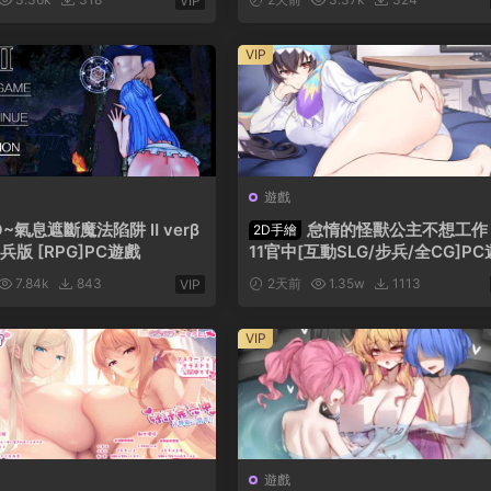
VIP
DV/日系】PC遊戲
スパイ學園！AI漢化版【ADV/日
系】PC遊戲
VIP
遊戲
~氣息遮斷魔法陷阱 Ⅱ verβ
怠惰的怪獸公主不想工作 v
2D手繪
兵版 [RPG]PC遊戲
11官中[互動SLG/步兵/全CG]P
7.84k
843
2天前
1.35w
1113
VIP
VIP
遊戲