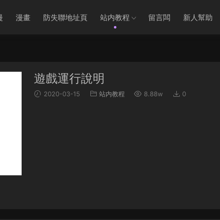
漫
漫畫
防失聯地址頁
站内教程
留言闆
新人幫助
遊戲運行說明
2020-03-15
站内教程
8.88w
0