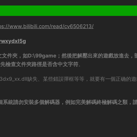
ps://www.bilibili.com/read/cv6506213/
sywxydxl5g
文件夾，如D:\99game；然後把解壓出來的遊戲放進去，
請先檢查文件夾路徑是否含中文字符
。
dx9_xx.dll缺失、某些錯誤彈框等等，就要有一個正确的
ck（一個系統請勿安裝多個解碼器，例如完美解碼終極解碼之類，