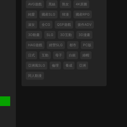
AVG遊戲
黑絲
熟女
4K原圖
純愛
國産SLG
韓漫
國産RPG
淑女
全CG
QSP遊戲
拔作ADV
3D動畫
SLG
3D互動
3D漫畫
HAG遊戲
經營SLG
都市
PC版
日式
互動
母子
白銀
綠帽
亞洲風SLG
倫理
養成
亞洲
同人動漫