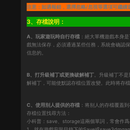
注意：如遇報錯，選擇忽略/忽視等選項可繼續
3、存檔說明：
A、玩家遊玩時自行存檔
：絕大單機遊戲本身是
戲無法保存，必須通過某些任務，系統會确認
信息的。
B、打升級補丁或更換破解補丁
。升級補丁不是
解補丁，可能使默認存檔位置改變。此時将存
C、使用别人提供的存檔
：将别人的存檔覆蓋到
存檔位置找尋方法：
小科普：save、storage這兩個單詞，常會
1、就在遊戲安裝目錄下的Save或save3dm