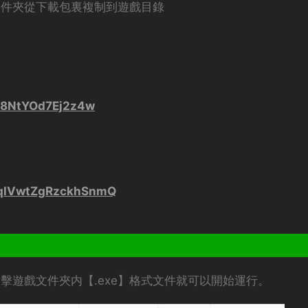
文件夾從下載包裏複制到遊戲目錄
xl8NtYOd7Ej2z4w
dqlVwtZgRzckhSnmQ
擊遊戲文件夾内【.exe】格式文件就可以開始運行。