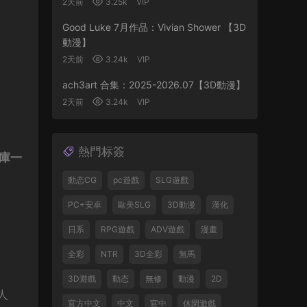
2天前
3.25k
VIP
Good Luke 7月作品：Vivian Shower 【3D
動漫】
2天前
3.24k
VIP
ach3art 合集：2025-2026.07【3D動漫】
2天前
3.24k
VIP
熱門标簽
行庫一
動态CG
pc遊戲
SLG遊戲
PC+安卓
歐美SLG
3D動漫
漢化
日系
RPG遊戲
ADV遊戲
漫畫
全彩
NTR
3D全彩
無馬
3D遊戲
動态
無修
動漫
2D
同人
官方中文
中文
官中
休閑遊戲