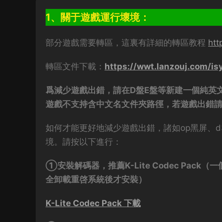
1、關于遊戲運行壞境：
部分遊戲需要轉區，這裏有詳細的轉區教程
htt
轉區文件下載：
https://wwt.lanzouj.com/i
爲減少遊戲出錯，請在D盤E盤等新建一個純英文
遊戲不支持含中文名文件夾路徑，若遊戲出錯
如何才能更好地減少遊戲出錯，諸如op黑屏、d3
境。請按以下進行：
①安裝解碼器，推薦K-Lite Codec Pa
全卸載重啓系統後才安裝）
K-Lite Codec Pack 下載