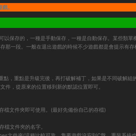
遊戲。
可以保存的，一種是手動保存，一種是自動保存。某些類單
保存那一段。一般在退出遊戲的時候不少遊戲都是會提示有存
重點，重點是升級完後，再打破解補丁，如果是不同破解組
檔文件，從原來的位置移到新的默認位置即可。
存檔文件夾即可使用。(最好先備份自己的存檔)
作爲存檔文件夾的名字。
games文件夾(這種比較可靠，隻要遊戲沒安到C盤，重裝系統