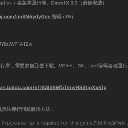
 c++ 各版本運行庫、DirectX 9.0（必備安裝）
ouj.com/imSN5ydy0ne
密碼:c0kj
tJYIbtWP1A1Zw
庫，需要的自己去下載。VC++、DX、.net等等各種運
pan.baidu.com/s/183lS89f5TmwHSStigXxKig
game 遊戲無法運行問題解決方法
：
怎麽辦？rpgvxace rtp is required run this game是很多玩家玩