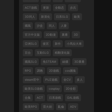
ACT遊戲
更新
全動态
步兵
3D同人
新漢化
日系SLG
歐美
國風
沙盒
同人
人妻
官方中文版
2D動漫
裏番
3D
亞洲SLG
後宮
新作
小馬拉大車
百合
互動SLG
精翻漢化版
國風SLG
免STEAM
絲襪
3D裏番
RPG
調教
2D遊戲
cos圖集
steam官中
PUZ遊戲
全CV
多人
歐美SLG遊戲
cosplay
2D全彩
合集
ACT
日系遊戲
GAL遊戲
歐美RPG
雷火劍
亂倫
ADV