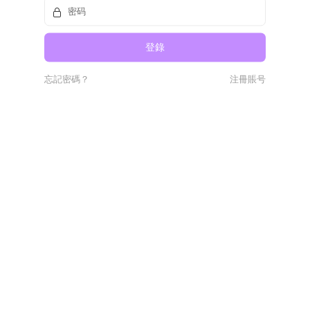
忘記密碼？
注冊賬号