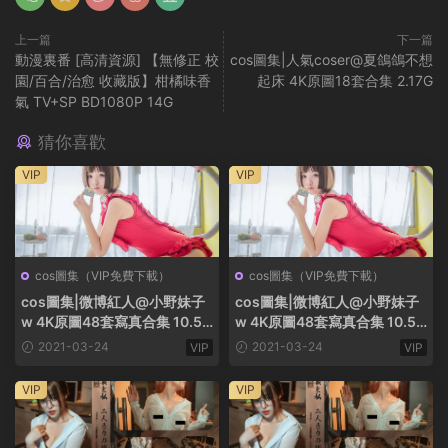
上一篇
下一篇
動漫裏番 [高清資源] 【無修正 校
cos圖集|人氣coser@夏鴿鴿不想
園/百合/治愈 收藏版】柑橘味香
起床 4K原圖18套合集 2.17G
氣 TV+SP BD1080P 14G
猜你喜歡
VIP
VIP
cos圖集（VIP免費下載）
cos圖集（VIP免費下載）
cos圖集|微博紅人@小野妹子
cos圖集|微博紅人@小野妹子
w 4K原圖48套寫真合集 10.56
w 4K原圖48套寫真合集 10.56
G
G
2021-03-24
2021-03-24
VIP
VIP
VIP
VIP