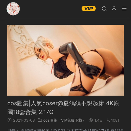
cos圖集|人氣coser@夏鴿鴿不想起床 4K原
圖18套合集 2.17G
2021-03-08
cos圖集（VIP免費下載）
1.4w
1081
目錄： 夏鴿鴿不想起床 NO.001 白木芽衣子 [15P-27MB]夏鴿鴿